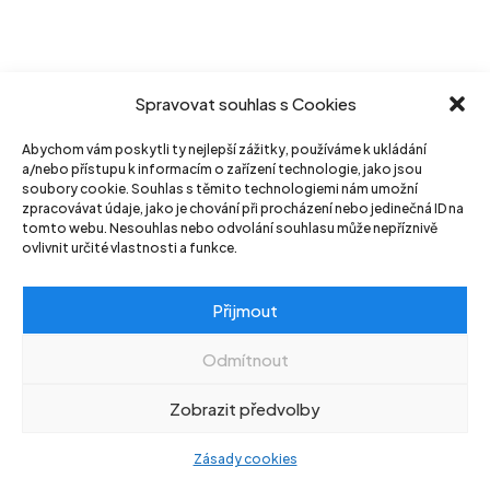
Spravovat souhlas s Cookies
Abychom vám poskytli ty nejlepší zážitky, používáme k ukládání
a/nebo přístupu k informacím o zařízení technologie, jako jsou
soubory cookie. Souhlas s těmito technologiemi nám umožní
zpracovávat údaje, jako je chování při procházení nebo jedinečná ID na
tomto webu. Nesouhlas nebo odvolání souhlasu může nepříznivě
ovlivnit určité vlastnosti a funkce.
Přijmout
Odmítnout
Zobrazit předvolby
Zásady cookies