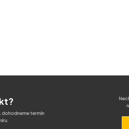
Nech
kt?
n
u, dohodneme termín
íru.