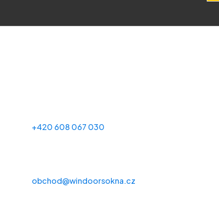
Kontakty
+420 608 067 030
obchod@windoorsokna.cz