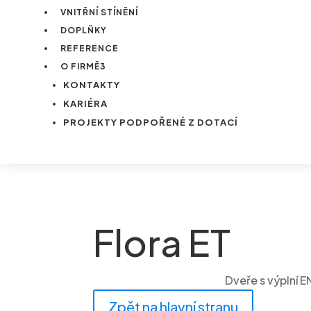
VNITŘNÍ STÍNĚNÍ
DOPLŇKY
REFERENCE
O FIRMĚ
3
KONTAKTY
KARIÉRA
PROJEKTY PODPOŘENÉ Z DOTACÍ
Flora ET
Dveře s výplní 
Zpět na hlavní stranu