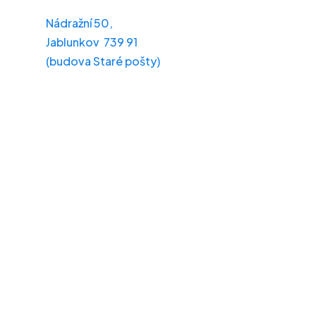
Nádražní 50,
Jablunkov 739 91
(budova Staré pošty)
Po – Pá: 8:00 – 16:00