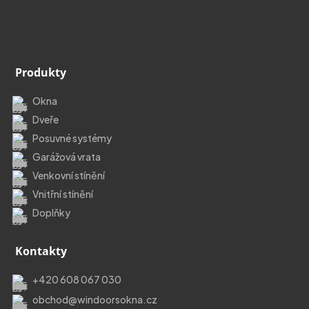
Produkty
Okna
Dveře
Posuvné systémy
Garážová vrata
Venkovní stínění
Vnitřní stínění
Doplňky
Kontakty
+420 608 067 030
obchod@windoorsokna.cz