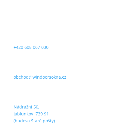
+420 608 067 030
obchod@windoorsokna.cz
Nádražní 50,
Jablunkov 739 91
(budova Staré pošty)