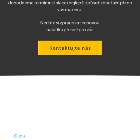
dohodneme termín instalace i nejlepší způsob montáže přímo
vám na míru.
Nechte si zpracovat cenovou
nabídku přesně pro vás
Kontaktujte nás
Produkty
Okna