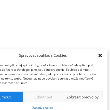
Spravovat souhlas s Cookies
poskytli ty nejlepší zážitky, používáme k ukládání a/nebo přístupu k
 zařízení technologie, jako jsou soubory cookie. Souhlas s těmito
mi nám umožní zpracovávat údaje, jako je chování při procházení nebo
D na tomto webu. Nesouhlas nebo odvolání souhlasu může nepříznivě
té vlastnosti a funkce.
razena.
ijmout
Odmítnout
Zobrazit předvolby
Zásady cookies