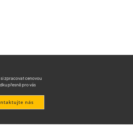
 si zpracovat cenovou
dku přesně pro vás
ntaktujte nás