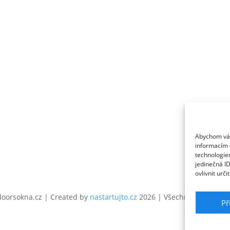
Po – Pá: 8:00 – 16:00
Abychom vám 
informacím o
technologie
jedinečná I
ovlivnit urči
oorsokna.cz | Created by
nastartujto.cz
2026 | Všechna práva vyh
Př