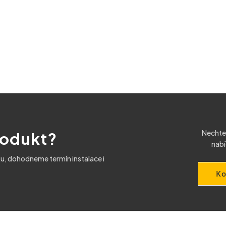
Nechte
rodukt?
nabí
u, dohodneme termín instalace i
Ko