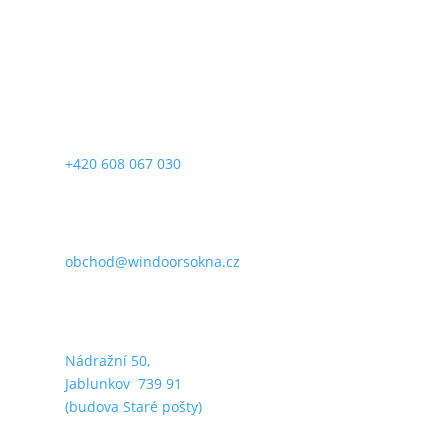
Kontakty
+420 608 067 030
obchod@windoorsokna.cz
Nádražní 50,
Jablunkov 739 91
(budova Staré pošty)