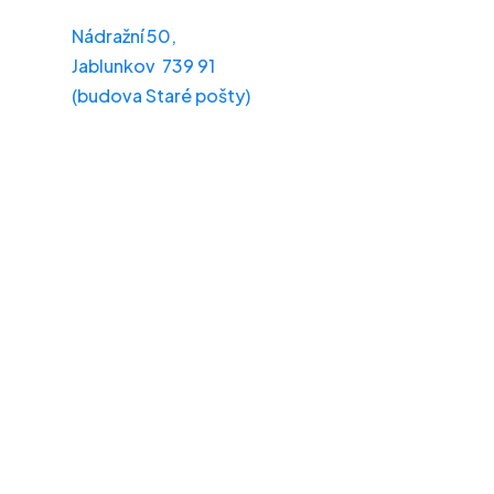
Nádražní 50,
Jablunkov 739 91
(budova Staré pošty)
Po – Pá: 8:00 – 16:00