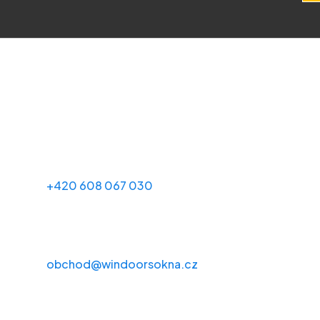
Kontakty
+420 608 067 030
obchod@windoorsokna.cz