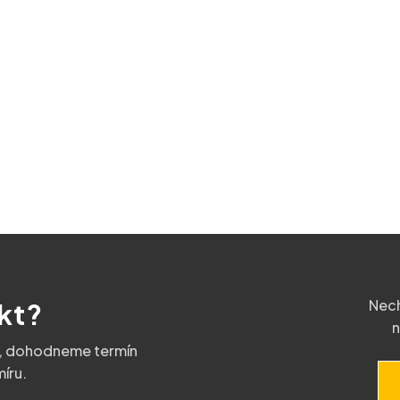
Nech
kt?
n
u, dohodneme termín
íru.