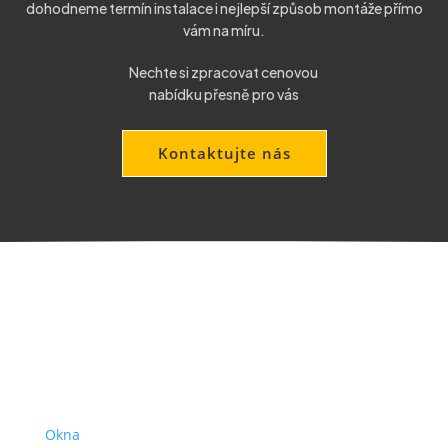
dohodneme termín instalace i nejlepší způsob montáže přímo
vám na míru.
Nechte si zpracovat cenovou
nabídku přesně pro vás
Kontaktujte nás
Produkty
Okna