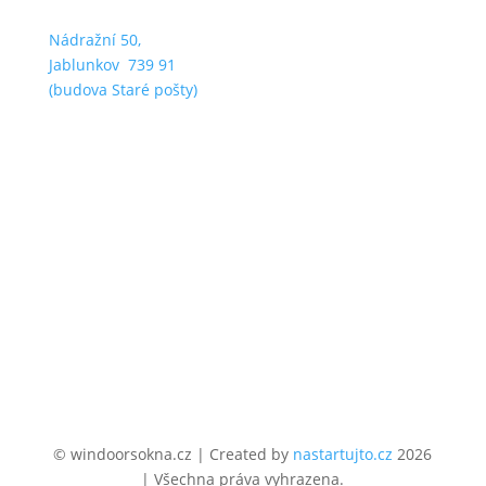
Nádražní 50,
Jablunkov 739 91
(budova Staré pošty)
Po – Pá: 8:00 – 16:00
Provozuje
WINDOORS OKNA s.r.o.
IČO: 02024233
DIČ: CZ02024233
© windoorsokna.cz | Created by
nastartujto.cz
2026
| Všechna práva vyhrazena.