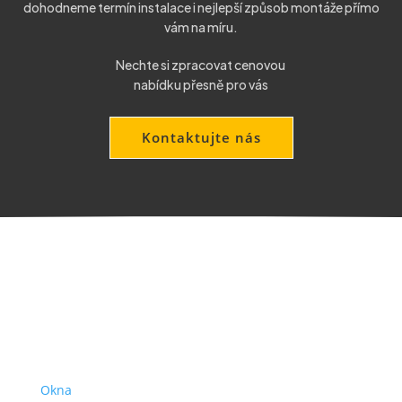
dohodneme termín instalace i nejlepší způsob montáže přímo
vám na míru.
Nechte si zpracovat cenovou
nabídku přesně pro vás
Kontaktujte nás
Produkty
Okna