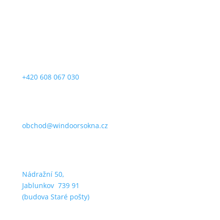
+420 608 067 030
obchod@windoorsokna.cz
Nádražní 50,
Jablunkov 739 91
(budova Staré pošty)