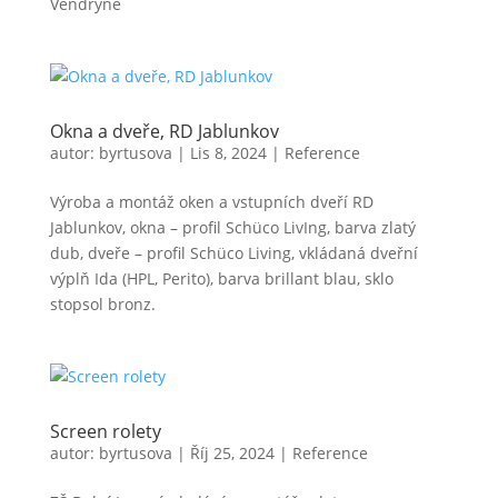
Vendryně
Okna a dveře, RD Jablunkov
autor:
byrtusova
|
Lis 8, 2024
|
Reference
Výroba a montáž oken a vstupních dveří RD
Jablunkov, okna – profil Schüco LivIng, barva zlatý
dub, dveře – profil Schüco Living, vkládaná dveřní
výplň Ida (HPL, Perito), barva brillant blau, sklo
stopsol bronz.
Screen rolety
autor:
byrtusova
|
Říj 25, 2024
|
Reference