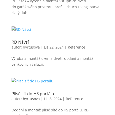
RD Písek – výroba a montáž vstupních dveří
do garážového prostoru, profil Schüco LivIng, barva
zlatý dub.
RD Návsí
autor:
byrtusova
|
Lis 22, 2024
|
Reference
Výroba a montáž oken a dveří, dodání a montáž
venkovních žaluzií.
Plisé síť do HS portálu
autor:
byrtusova
|
Lis 8, 2024
|
Reference
Dodání a montáž plisé sítě do HS portálu, RD