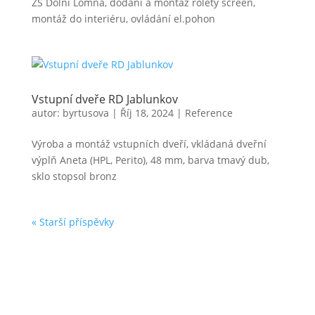
ZŠ Dolní Lomná, dodání a montáž rolety screen,
montáž do interiéru, ovládání el.pohon
Vstupní dveře RD Jablunkov
autor:
byrtusova
|
Říj 18, 2024
|
Reference
Výroba a montáž vstupních dveří, vkládaná dveřní
výplň Aneta (HPL, Perito), 48 mm, barva tmavý dub,
sklo stopsol bronz
« Starší příspěvky
Produkty