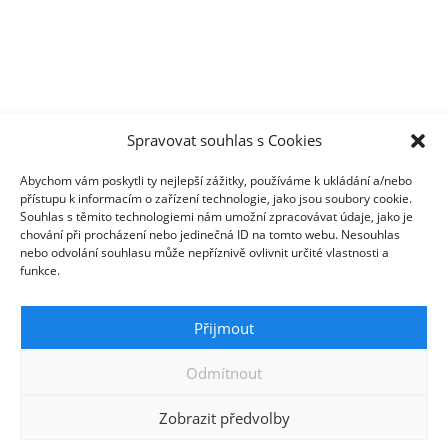
Po – Pá: 8:00 – 16:00
Spravovat souhlas s Cookies
Abychom vám poskytli ty nejlepší zážitky, používáme k ukládání a/nebo
Provozuje
přístupu k informacím o zařízení technologie, jako jsou soubory cookie.
Souhlas s těmito technologiemi nám umožní zpracovávat údaje, jako je
chování při procházení nebo jedinečná ID na tomto webu. Nesouhlas
WINDOORS OKNA s.r.o.
nebo odvolání souhlasu může nepříznivě ovlivnit určité vlastnosti a
IČO: 02024233
funkce.
DIČ: CZ02024233
Přijmout
Odmítnout
© windoorsokna.cz | Created by
nastartujto.cz
2026
| Všechna práva vyhrazena.
Zobrazit předvolby