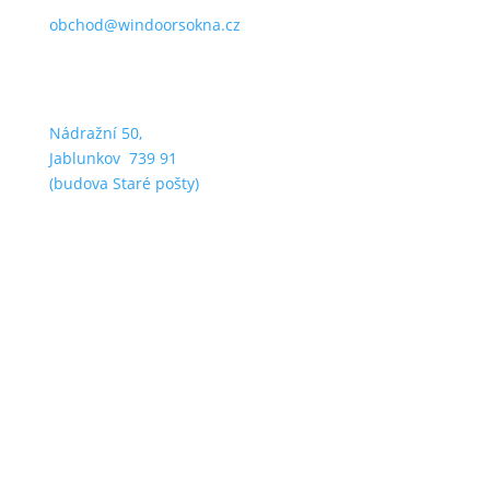
obchod@windoorsokna.cz
Nádražní 50,
Jablunkov 739 91
(budova Staré pošty)